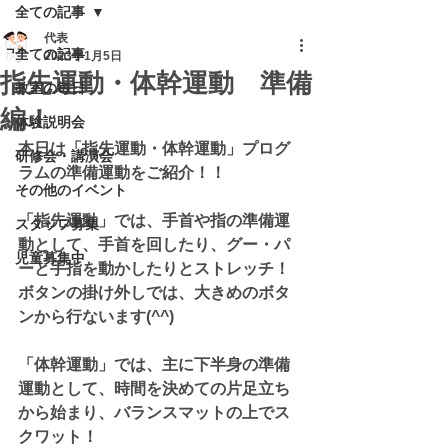
全ての記事
代表
全ての記事
2023年1月5日
指先運動・体幹運動 準備
教室の毎日
編！
体験説明会
本日は「指先運動・体幹運動」プログ
研修会・講演会
ラムの準備運動をご紹介！！
その他のイベント
「指先運動」では、手首や指の準備運
スタッフ募集
動として、手首を回したり、グー・パ
児童募集中
ーと手指を動かしたりとストレッチ！
ボタンの掛け外しでは、大きめのボタ
ンから行ないます(^^)
「体幹運動」では、主に下半身の準備
運動として、時間を決めての片足立ち
から始まり、バランスマットの上でス
クワット！