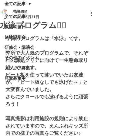
全ての記事
指導員M
全ての記事
2023年5月31日
水泳プログラム🏊‍♂️
教室の毎日
体験説明会
今日のプログラムは「水泳」です。
研修会・講演会
弊所で大人気のプログラムで、それぞ
その他のイベント
れの課題クリアに向けて一生懸命取り
組んでいます。
スタッフ募集
ビート板を使って泳いでいたお友達
児童募集中
が、「ビート板なしでも泳げた～」と
大変喜んでいました。
さらにクロールでも泳げるように頑張
ろう！
写真撮影は利用施設の規則により禁止
されていますので、えんふれキッズ所
内での様子の写真をご覧ください♪