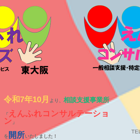
令和7年10月
相談支援事業所
より、
えんふれコンサルテーショ
「
ン
」
TE
開所
を
いたしました！