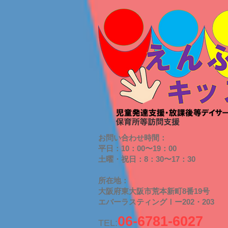
お問い合わせ時間：
平日：10：00〜19：00
​土曜・祝日：8：30〜17：30
​所在地：
大阪府東大阪市荒本新町8番19号
​エバーラスティングⅠー202・203
06-6781-6027
TEL: