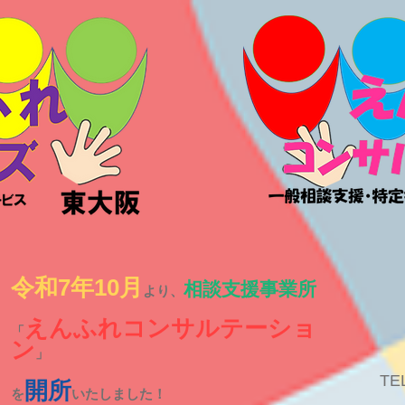
令和7年10月
相談支援事業所
より、
えんふれコンサルテーショ
「
ン
」
TE
開所
を
いたしました！