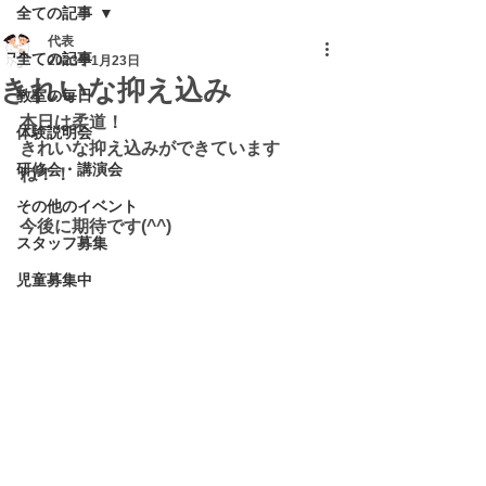
全ての記事
代表
全ての記事
2023年1月23日
きれいな抑え込み
教室の毎日
本日は柔道！
体験説明会
きれいな抑え込みができています
研修会・講演会
ね！！
その他のイベント
今後に期待です(^^)
スタッフ募集
児童募集中