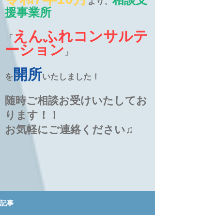
より、
援事業所
えんふれコンサルテ
「
ーション
」
開所
を
いたしました！
随時ご相談お受けいたしてお
ります！！
お気軽にご連絡ください♫
記事