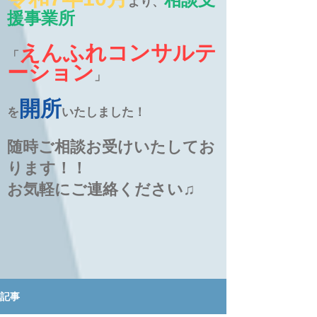
より、
援事業所
えんふれコンサルテ
「
ーション
」
開所
を
いたしました！
随時ご相談お受けいたしてお
ります！！
お気軽にご連絡ください♫
記事