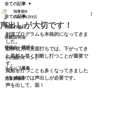
全ての記事
指導員M
全ての記事
2023年6月9日
声出しが大切です！
教室の毎日
剣道プログラムも本格的になってきま
体験説明会
した。
研修会・講演会
動体視力向上面打ちでは、下がってき
た風船を早く判断し打つことが重要で
その他のイベント
す。
スタッフ募集
風船を打つことも多くなってきました
が、剣道では声出しが必要です。
児童募集中
声を出して、面！