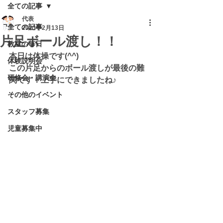
全ての記事
代表
全ての記事
2023年2月13日
片足ボール渡し！！
教室の毎日
本日は体操です(^^)
体験説明会
この片足からのボール渡しが最後の難
研修会・講演会
関です！上手にできましたね♪
その他のイベント
スタッフ募集
児童募集中