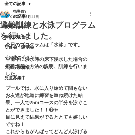
全ての記事
指導員Y
全ての記事
2023年3月11日
避難訓練と水泳プログラム
教室の毎日
を行いました。
体験説明会
今日のプログラムは「水泳」です。
研修会・講演会
その他のイベント
午前中に洪水時の床下浸水した場合の
避難場所や方法の説明、訓練を行いま
スタッフ募集
した。
児童募集中
プールでは、水に入り始めて間もない
お友達が地道に練習を重ね続けた結
果、一人で25mコースの半分を泳ぐこ
とができました！！😆✨
目に見えて結果がでるととても嬉しい
ですね！
これからもがんばってどんどん泳げる