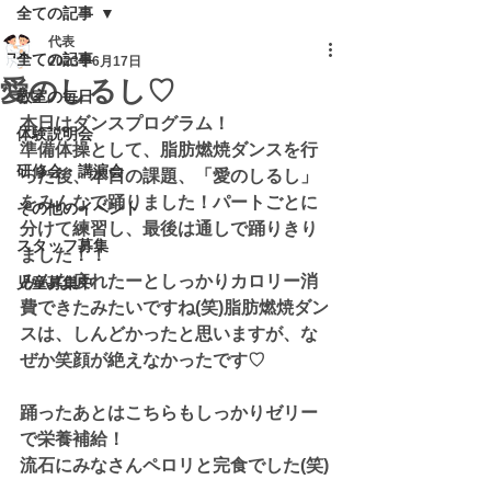
全ての記事
代表
全ての記事
2023年6月17日
愛のしるし♡
教室の毎日
本日はダンスプログラム！
体験説明会
準備体操として、脂肪燃焼ダンスを行
研修会・講演会
った後、本日の課題、「愛のしるし」
をみんなで踊りました！パートごとに
その他のイベント
分けて練習し、最後は通しで踊りきり
スタッフ募集
ました！！
みんな疲れたーとしっかりカロリー消
児童募集中
費できたみたいですね(笑)脂肪燃焼ダン
スは、しんどかったと思いますが、な
ぜか笑顔が絶えなかったです♡
踊ったあとはこちらもしっかりゼリー
で栄養補給！
流石にみなさんペロリと完食でした(笑)