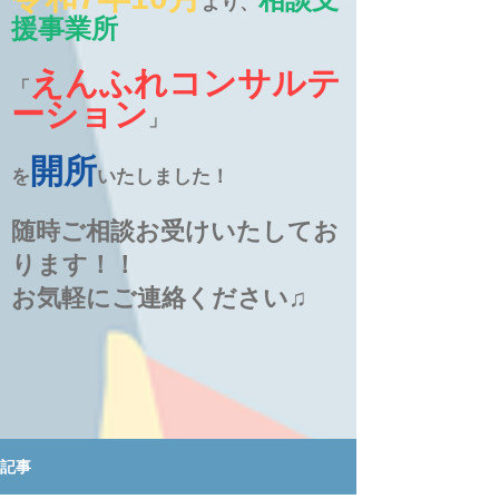
より、
援事業所
えんふれコンサルテ
「
ーション
」
開所
を
いたしました！
随時ご相談お受けいたしてお
ります！！
お気軽にご連絡ください♫
記事