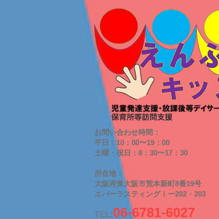
お問い合わせ時間：
平日：10：00〜19：00
​土曜・祝日：8：30〜17：30
​所在地：
大阪府東大阪市荒本新町8番19号
​エバーラスティングⅠー202・203
06-6781-6027
TEL: