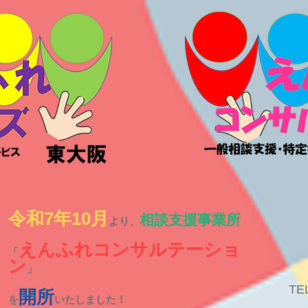
令和7年10月
相談支援事業所
より、
えんふれコンサルテーショ
「
ン
」
TE
開所
を
いたしました！