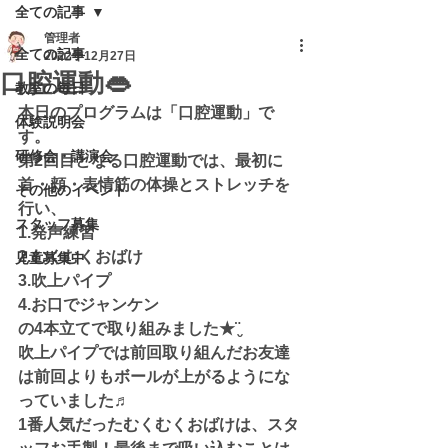
全ての記事
管理者
全ての記事
2022年12月27日
口腔運動👄
教室の毎日
本日のプログラムは「口腔運動」で
体験説明会
す。
研修会・講演会
第2回目となる口腔運動では、最初に
首・頬・表情筋の体操とストレッチを
その他のイベント
行い、
スタッフ募集
1.発声練習
2.むくむくおばけ
児童募集中
3.吹上パイプ
4.お口でジャンケン
の4本立てで取り組みました★¨̮
吹上パイプでは前回取り組んだお友達
は前回よりもボールが上がるようにな
っていました♬
1番人気だったむくむくおばけは、スタ