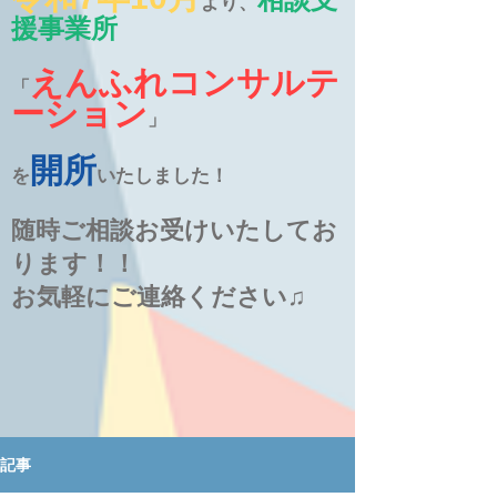
より、
援事業所
えんふれコンサルテ
「
ーション
」
開所
を
いたしました！
随時ご相談お受けいたしてお
ります！！
お気軽にご連絡ください♫
記事