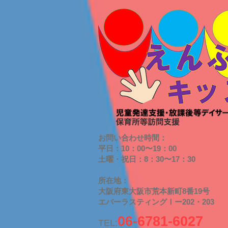
お問い合わせ時間：
平日：10：00〜19：00
​土曜・祝日：8：30〜17：30
​所在地：
大阪府東大阪市荒本新町8番19号
​エバーラスティングⅠー202・203
06-6781-6027
TEL: