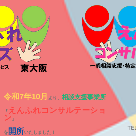
令和7年10月
相談支援事業所
より、
えんふれコンサルテーショ
「
ン
」
TE
開所
を
いたしました！