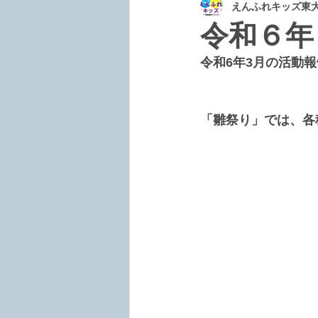
えんふれキッズ東
令和６年
令和6年3月の活動報
「雛祭り」では、各